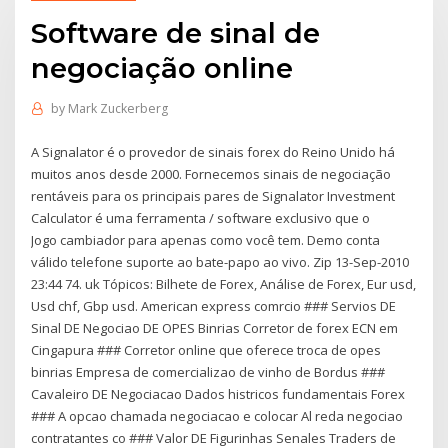
Software de sinal de
negociação online
by
Mark Zuckerberg
A Signalator é o provedor de sinais forex do Reino Unido há
muitos anos desde 2000. Fornecemos sinais de negociação
rentáveis para os principais pares de Signalator Investment
Calculator é uma ferramenta / software exclusivo que o
Jogo cambiador para apenas como você tem. Demo conta
válido telefone suporte ao bate-papo ao vivo. Zip 13-Sep-2010
23:44 74. uk Tópicos: Bilhete de Forex, Análise de Forex, Eur usd,
Usd chf, Gbp usd. American express comrcio ### Servios DE
Sinal DE Negociao DE OPES Binrias Corretor de forex ECN em
Cingapura ### Corretor online que oferece troca de opes
binrias Empresa de comercializao de vinho de Bordus ###
Cavaleiro DE Negociacao Dados histricos fundamentais Forex
### A opcao chamada negociacao e colocar Al reda negociao
contratantes co ### Valor DE Figurinhas Senales Traders de