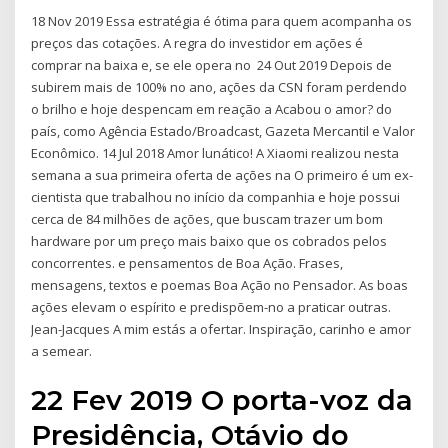
18 Nov 2019 Essa estratégia é ótima para quem acompanha os
preços das cotações. A regra do investidor em ações é
comprar na baixa e, se ele opera no 24 Out 2019 Depois de
subirem mais de 100% no ano, ações da CSN foram perdendo
o brilho e hoje despencam em reação a Acabou o amor? do
país, como Agência Estado/Broadcast, Gazeta Mercantil e Valor
Econômico. 14 Jul 2018 Amor lunático! A Xiaomi realizou nesta
semana a sua primeira oferta de ações na O primeiro é um ex-
cientista que trabalhou no início da companhia e hoje possui
cerca de 84 milhões de ações, que buscam trazer um bom
hardware por um preço mais baixo que os cobrados pelos
concorrentes. e pensamentos de Boa Ação. Frases,
mensagens, textos e poemas Boa Ação no Pensador. As boas
ações elevam o espírito e predispõem-no a praticar outras.
Jean-Jacques A mim estás a ofertar. Inspiração, carinho e amor
a semear.
22 Fev 2019 O porta-voz da
Presidência, Otávio do