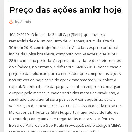
Preço das ações amkr hoje
by
Admin
16/12/2019 · O Índice de Small Cap (SMLL), que mede a
rentabilidade de um conjunto de 75 ações, acumula alta de
50% em 2019, com trajetória similar à do Ibovespa, o principal
índice da Bolsa brasileira, composto por 68 ações, que subiu
28% no mesmo período. A representatividade dos setores nos
dois índices, no entanto, é diferente. 04/02/2013 · Nesse caso o
prejuízo da aplicação para o investidor que comprou as ações
nos preços de hoje seria de aproximadamente 50% sobre o
capital. No entanto, se daqui para frente a empresa conseguir
cumprir, pelo menos, a maior parte das metas de produção, o
resultado operacional será positivo. A consequência será a
valorização das ações. 30/11/2007 · RIO - As ações da Bolsa de
Mercadorias & Futuros (BM&F), quarta maior bolsa de futuros
do mundo, começam a ser negociadas nesta sexta-feira na
Bolsa de Valores de São Paulo (Bovespa), sob o código BMEF3.
O preço de lançamento estabelecido por ação foi …